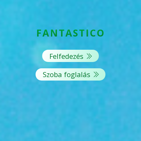
FANTASTICO
Felfedezés
Szoba foglalás